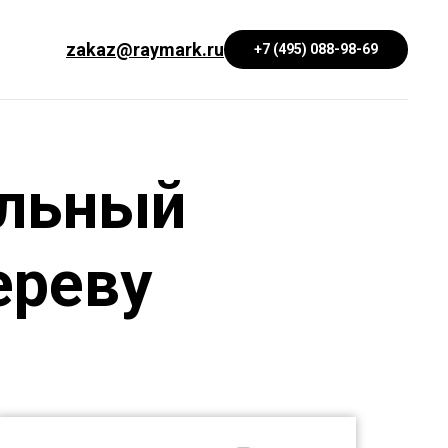
zakaz@raymark.ru
+7 (495) 088-98-69
альный
ереву